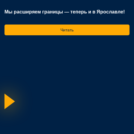
Мы расширяем границы — теперь и в Ярославле!
В
р
Читать
На
ос
го