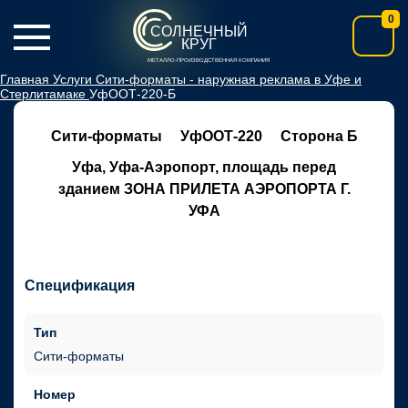
0
СОЛНЕЧНЫЙ
КРУГ
МЕТАЛЛО-ПРОИЗВОДСТВЕННАЯ КОМПАНИЯ
Главная
Услуги
Сити-форматы - наружная реклама в Уфе и
Стерлитамаке
УфООТ-220-Б
Сити-форматы
УфООТ-220
Сторона Б
Уфа, Уфа-Аэропорт, площадь перед
зданием ЗОНА ПРИЛЕТА АЭРОПОРТА Г.
УФА
Спецификация
Тип
Сити-форматы
Номер