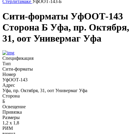
Стерлитамаке
УфООТ-143-Б
Сити-форматы
УфООТ-143
Сторона Б
Уфа, пр. Октября,
31, оот Универмаг Уфа
Спецификация
Тип
Сити-форматы
Номер
УфООТ-143
Адрес
Уфа, пр. Октября, 31, оот Универмаг Уфа
Сторона
Б
Освещение
Привязка
Размеры
1,2 х 1,8
РИМ
винил