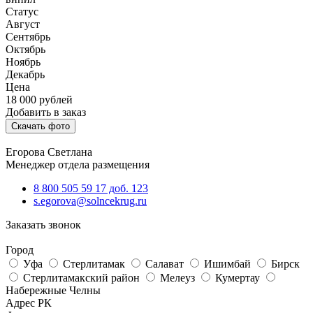
Статус
Август
Сентябрь
Октябрь
Ноябрь
Декабрь
Цена
18 000
рублей
Добавить в заказ
Скачать фото
Егорова Светлана
Менеджер отдела размещения
8 800 505 59 17 доб. 123
s.egorova@solncekrug.ru
Заказать звонок
Город
Уфа
Стерлитамак
Салават
Ишимбай
Бирск
Стерлитамакский район
Мелеуз
Кумертау
Набережные Челны
Адрес РК