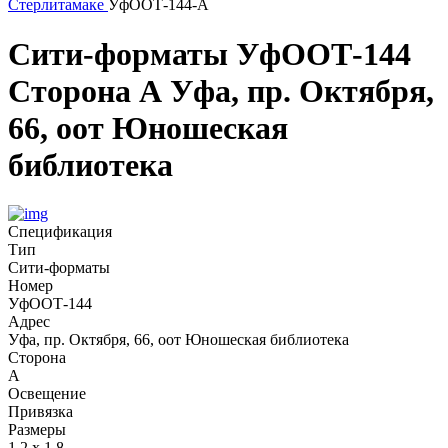
Стерлитамаке
УфООТ-144-А
Сити-форматы
УфООТ-144
Сторона А
Уфа, пр. Октября,
66, оот Юношеская
библиотека
Спецификация
Тип
Сити-форматы
Номер
УфООТ-144
Адрес
Уфа, пр. Октября, 66, оот Юношеская библиотека
Сторона
А
Освещение
Привязка
Размеры
1,2 х 1,8