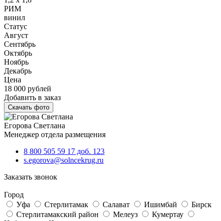
РИМ
винил
Статус
Август
Сентябрь
Октябрь
Ноябрь
Декабрь
Цена
18 000
рублей
Добавить в заказ
Скачать фото
Егорова Светлана
Менеджер отдела размещения
8 800 505 59 17 доб. 123
s.egorova@solncekrug.ru
Заказать звонок
Город
Уфа
Стерлитамак
Салават
Ишимбай
Бирск
Стерлитамакский район
Мелеуз
Кумертау