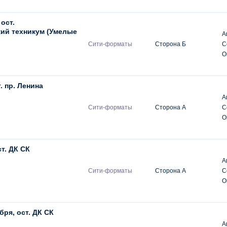
 ост.
ий техникум (Умелые
А
Сити-форматы
Сторона Б
С
О
. пр. Ленина
А
Сити-форматы
Сторона А
С
О
т. ДК СК
А
Сити-форматы
Сторона А
С
О
бря, ост. ДК СК
А