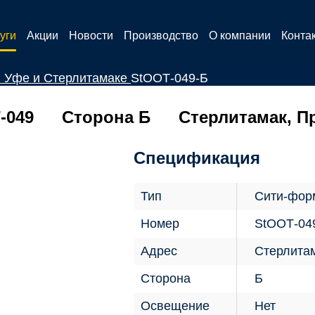
уги
Акции
Новости
Производство
О компании
Конта
в Уфе и Стерлитамаке
StООТ-049-Б
-049
Сторона Б
Стерлитамак, Пр
Спецификация
Тип
Сити-фор
Номер
StООТ-04
Адрес
Стерлитам
Сторона
Б
Освещение
Нет