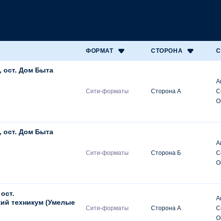
ФОРМАТ
СТОРОНА
С
 ост. Дом Быта
А
Сити-форматы
Сторона А
С
О
 ост. Дом Быта
А
Сити-форматы
Сторона Б
С
О
 ост.
А
ий техникум (Умелые
Сити-форматы
Сторона А
С
О