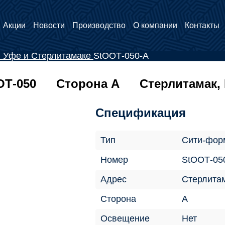
Акции
Новости
Производство
О компании
Контакты
в Уфе и Стерлитамаке
StООТ-050-А
ОТ-050
Сторона А
Стерлитамак, 
Спецификация
Тип
Сити-фор
Номер
StООТ-05
Адрес
Стерлитам
Сторона
А
Освещение
Нет