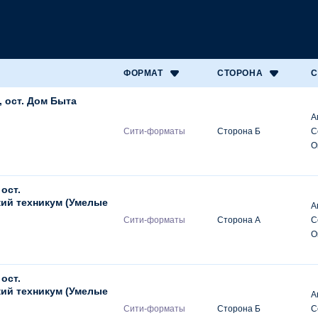
ФОРМАТ
СТОРОНА
С
 ост. Дом Быта
А
Сити-форматы
Сторона Б
С
О
 ост.
ий техникум (Умелые
А
Сити-форматы
Сторона А
С
О
 ост.
ий техникум (Умелые
А
Сити-форматы
Сторона Б
С