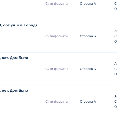
Сити-форматы
Сторона А
С
О
8, оот ул. им. Города
А
Сити-форматы
Сторона Б
С
О
 ост. Дом Быта
А
Сити-форматы
Сторона Б
С
О
 ост. Дом Быта
А
Сити-форматы
Сторона А
С
О