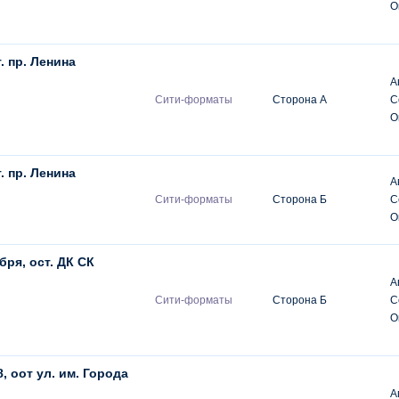
О
. пр. Ленина
А
Сити-форматы
Сторона А
С
О
. пр. Ленина
А
Сити-форматы
Сторона Б
С
О
бря, ост. ДК СК
А
Сити-форматы
Сторона Б
С
О
8, оот ул. им. Города
А