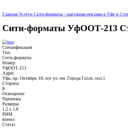
Главная
Услуги
Сити-форматы - наружная реклама в Уфе и Сте
Сити-форматы
УфООТ-213
С
Спецификация
Тип
Сити-форматы
Номер
УфООТ-213
Адрес
Уфа, пр. Октября, 18, оот ул. им. Города Галле, поз.1
Сторона
Б
Освещение
Привязка
Размеры
1,2 х 1,8
РИМ
винил
Статус