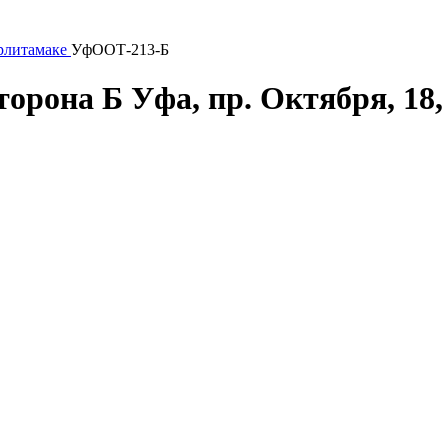
рлитамаке
УфООТ-213-Б
торона Б
Уфа, пр. Октября, 18, 