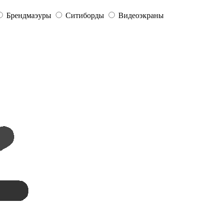
Брендмаэуры
Ситиборды
Видеоэкраны