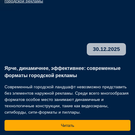
30.12.2025
Ярче, динамичнее, эффективнее: современные
О
форматы городской рекламы
п
Современный городской ландшафт невозможно представить
Чт
без элементов наружной рекламы. Среди всего многообразия
ра
форматов особое место занимают динамичные и
пр
технологичные конструкции, такие как видеоэкраны,
гл
ситиборды, сити-форматы и пиллары.
пр
кл
Читать