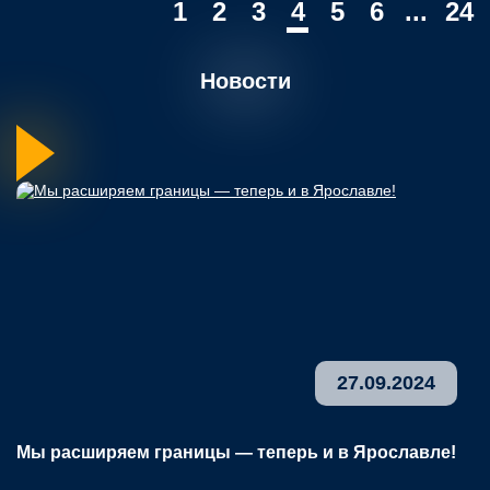
1
2
3
4
5
6
...
24
Новости
27.09.2024
Мы расширяем границы — теперь и в Ярославле!
В
р